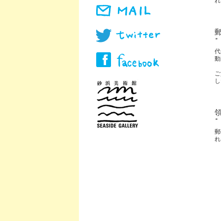
れ
代
動
ご
し
郵
れ