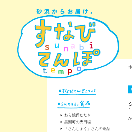
わら焼鰹たたき
か
黒潮町の天日塩
「さんちょく」さんの逸品