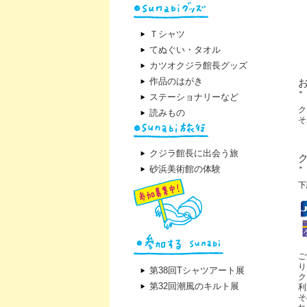
Ｔシャツ
てぬぐい・タオル
カツオクジラ館長グッズ
作品のはがき
ステーショナリーなど
ク
読みもの
そ
クジラ館長に出会う旅
砂浜美術館の体験
下
ご
り
第38回Tシャツアート展
ク
第32回潮風のキルト展
利
そ