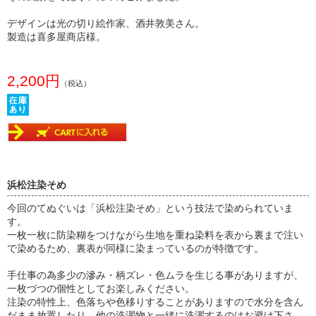
デザインは光の切り絵作家、酒井敦美さん。
製造は喜多屋商店様。
2,200円
（税込）
浜松注染そめ
今回のてぬぐいは「浜松注染そめ」という技法で染められていま
す。
一枚一枚に防染糊をつけながら生地を重ね染料を表から裏まで注い
で染めるため、裏表が同様に染まっているのが特徴です。
手仕事の為多少の滲み・柄ズレ・色ムラを生じる事がありますが、
一枚づつの個性としてお楽しみください。
注染の特性上、色落ちや色移りすることがありますので水分を含ん
だまま放置したり、他の洗濯物と一緒に洗濯するのはお避け下さ