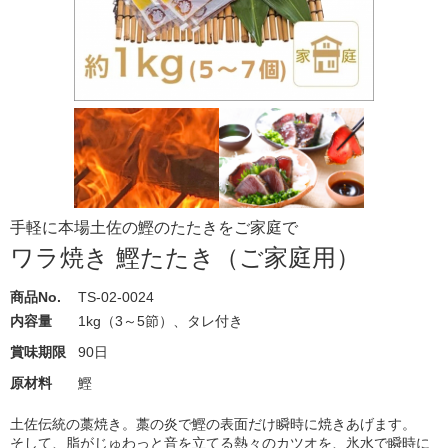
手軽に本場土佐の鰹のたたきをご家庭で
ワラ焼き 鰹たたき（ご家庭用）
商品No.
TS-02-0024
内容量
1kg（3～5節）、タレ付き
賞味期限
90日
原材料
鰹
土佐伝統の藁焼き。藁の炎で鰹の表面だけ瞬時に焼きあげます。
そして、脂がじゅわっと音を立てる熱々のカツオを、氷水で瞬時に