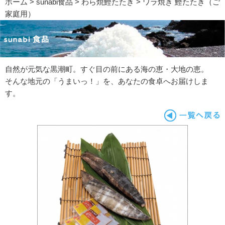
ホーム
>
sunabi食品
>
わら焼鰹たたき
> ワラ焼き 鰹たたき（ご
家庭用）
自然が元気な黒潮町。すぐ目の前にある海の恵・大地の恵。
そんな地元の「うまいっ！」を、あなたの食卓へお届けしま
す。